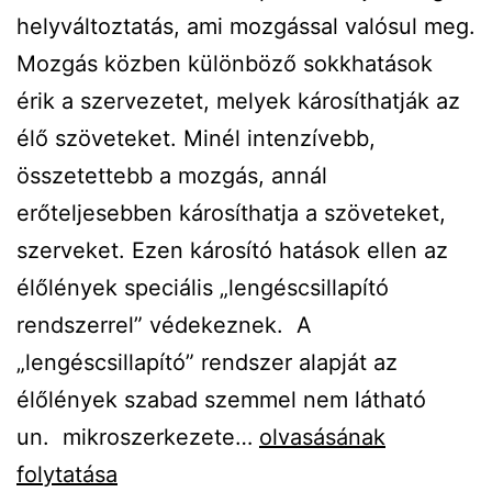
helyváltoztatás, ami mozgással valósul meg.
Mozgás közben különböző sokkhatások
érik a szervezetet, melyek károsíthatják az
élő szöveteket. Minél intenzívebb,
összetettebb a mozgás, annál
erőteljesebben károsíthatja a szöveteket,
szerveket. Ezen károsító hatások ellen az
élőlények speciális „lengéscsillapító
rendszerrel” védekeznek. A
„lengéscsillapító” rendszer alapját az
élőlények szabad szemmel nem látható
Az
un. mikroszerkezete…
olvasásának
élő
folytatása