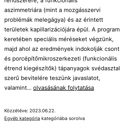
rendszerére, a funkcionális
aszimmetriára (mint a mozgásszervi
problémák melegágya) és az érintett
területek kapillarizációjára épül. A program
keretében speciális méréseket végzünk,
majd ahol az eredmények indokolják csont
és porcépítőmikroszerkezeti (funkcionális
étrend kiegészítők) tápanyagok svédasztal
szerű bevitelére teszünk javaslatot,
Sani
valamint…
olvasásának folytatása
Prevent
Mozgásszervi
Közzétéve:
2023.06.22.
Program
Egyéb kategória
kategóriába sorolva