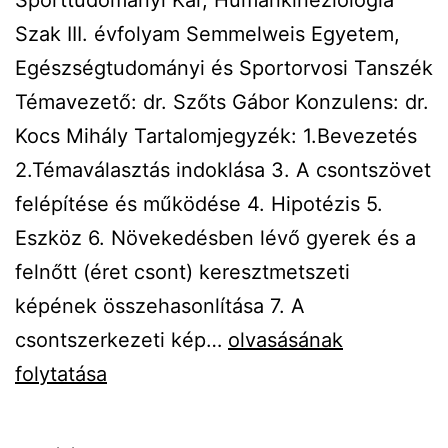
Szak III. évfolyam Semmelweis Egyetem,
Egészségtudományi és Sportorvosi Tanszék
Témavezető: dr. Szőts Gábor Konzulens: dr.
Kocs Mihály Tartalomjegyzék: 1.Bevezetés
2.Témaválasztás indoklása 3. A csontszövet
felépítése és működése 4. Hipotézis 5.
Eszköz 6. Növekedésben lévő gyerek és a
felnőtt (éret csont) keresztmetszeti
képének összehasonlítása 7. A
PUBERTÁS
csontszerkezeti kép…
olvasásának
KORÚ
folytatása
GYEREKEK
CSONTSŰRŰSÉGÉNEK