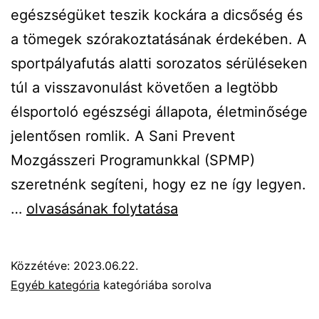
egészségüket teszik kockára a dicsőség és
a tömegek szórakoztatásának érdekében. A
sportpályafutás alatti sorozatos sérüléseken
túl a visszavonulást követően a legtöbb
élsportoló egészségi állapota, életminősége
jelentősen romlik. A Sani Prevent
Mozgásszeri Programunkkal (SPMP)
szeretnénk segíteni, hogy ez ne így legyen.
A
…
olvasásának folytatása
sportsérülések
megelőzése
Közzétéve:
2023.06.22.
és
Egyéb kategória
kategóriába sorolva
rehabilitálása