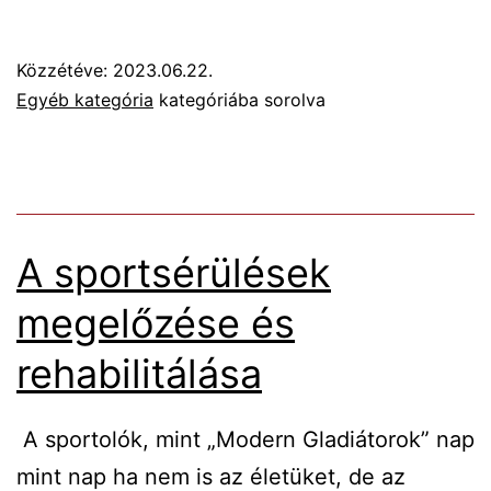
szervezetek
„
Közzétéve:
2023.06.22.
lengéscsillapító
Egyéb kategória
kategóriába sorolva
„
rendszere
A sportsérülések
megelőzése és
rehabilitálása
A sportolók, mint „Modern Gladiátorok” nap
mint nap ha nem is az életüket, de az