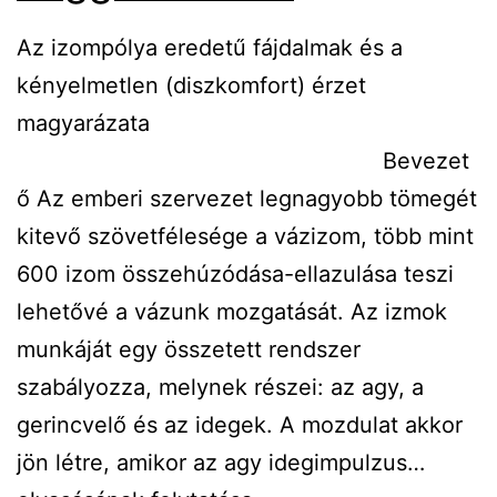
Az izompólya eredetű fájdalmak és a
kényelmetlen (diszkomfort) érzet
magyarázata
Bevezet
ő Az emberi szervezet legnagyobb tömegét
kitevő szövetfélesége a vázizom, több mint
600 izom összehúzódása-ellazulása teszi
lehetővé a vázunk mozgatását. Az izmok
munkáját egy összetett rendszer
szabályozza, melynek részei: az agy, a
gerincvelő és az idegek. A mozdulat akkor
Trigge
jön létre, amikor az agy idegimpulzus…