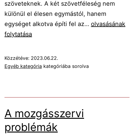
szöveteknek. A két szövetféleség nem
különül el élesen egymástól, hanem
A
egységet alkotva építi fel az…
olvasásának
glukozamin
folytatása
szerepe
a
Közzétéve:
2023.06.22.
szervezetben
Egyéb kategória
kategóriába sorolva
A mozgásszervi
problémák