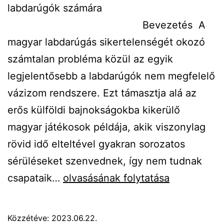
labdarúgók számára
Bevezetés A
magyar labdarúgás sikertelenségét okozó
számtalan probléma közül az egyik
legjelentősebb a labdarúgók nem megfelelő
vázizom rendszere. Ezt támasztja alá az
erős külföldi bajnokságokba kikerülő
magyar játékosok példája, akik viszonylag
rövid idő elteltével gyakran sorozatos
sérüléseket szenvednek, így nem tudnak
Egészségügyi
csapataik…
olvasásának folytatása
protokoll
Közzétéve:
2023.06.22.