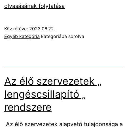
mo
olvasásának folytatása
pr
any
Közzétéve:
2023.06.22.
hát
Egyéb kategória
kategóriába sorolva
spo
Az élő szervezetek „
lengéscsillapító „
rendszere
Az élő szervezetek alapvető tulajdonsága a