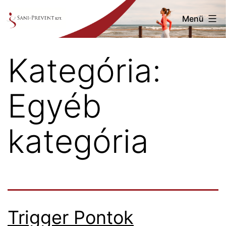
Ugrás
Menü
a
tartalomhoz
Saniprevent
Kategória:
Egyéb
kategória
Trigger Pontok