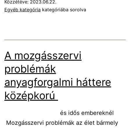
Közzétéve:
2023.06.22.
ÉS
Egyéb kategória
kategóriába sorolva
CSONTSZERKEZETÉN
VIZSGÁLATA
A mozgásszervi
problémák
anyagforgalmi háttere
középkorú
és idős embereknél
Mozgásszervi problémák az élet bármely