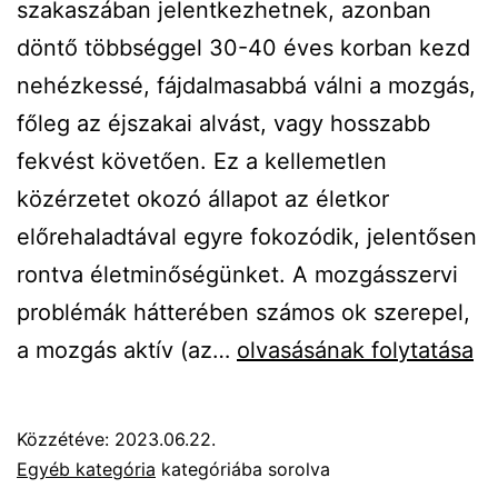
szakaszában jelentkezhetnek, azonban
döntő többséggel 30-40 éves korban kezd
nehézkessé, fájdalmasabbá válni a mozgás,
főleg az éjszakai alvást, vagy hosszabb
fekvést követően. Ez a kellemetlen
közérzetet okozó állapot az életkor
előrehaladtával egyre fokozódik, jelentősen
rontva életminőségünket. A mozgásszervi
problémák hátterében számos ok szerepel,
A
a mozgás aktív (az…
olvasásának folytatása
mozgásszervi
problémák
Közzétéve:
2023.06.22.
anyagforgalmi
Egyéb kategória
kategóriába sorolva