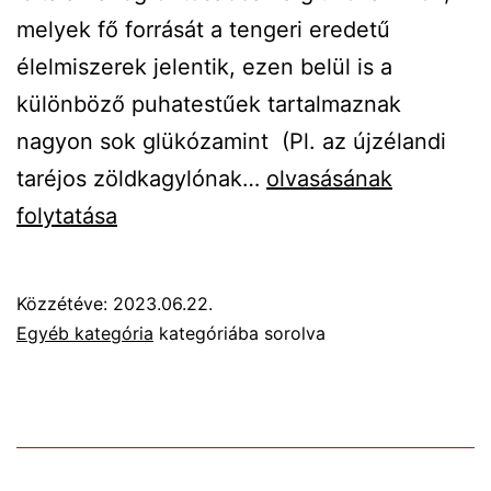
melyek fő forrását a tengeri eredetű
élelmiszerek jelentik, ezen belül is a
különböző puhatestűek tartalmaznak
nagyon sok glükózamint (Pl. az újzélandi
A
taréjos zöldkagylónak…
olvasásának
glükózamin
folytatása
hiány
következményei
Közzétéve:
2023.06.22.
Egyéb kategória
kategóriába sorolva