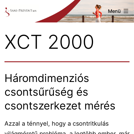
Ugrás
Menü
a
tartalomhoz
Saniprevent
XCT 2000
Háromdimenziós
csontsűrűség és
csontszerkezet mérés
Azzal a ténnyel, hogy a csontritkulás
világméretű probléma, a legtöbb ember, már