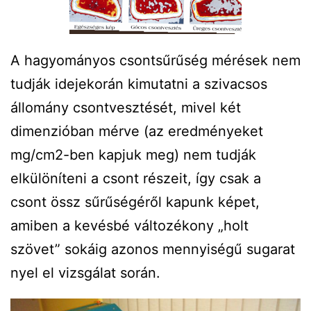
A hagyományos csontsűrűség mérések nem
tudják idejekorán kimutatni a szivacsos
állomány csontvesztését, mivel két
dimenzióban mérve (az eredményeket
mg/cm2-ben kapjuk meg) nem tudják
elkülöníteni a csont részeit, így csak a
csont össz sűrűségéről kapunk képet,
amiben a kevésbé változékony „holt
szövet” sokáig azonos mennyiségű sugarat
nyel el vizsgálat során.