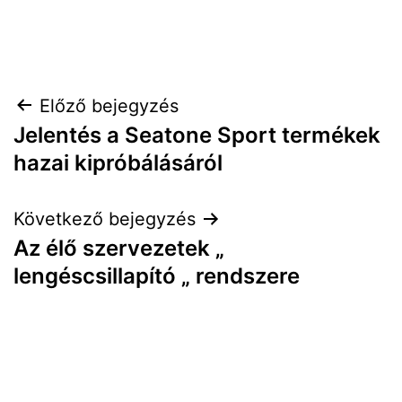
Bejegyzés
Előző bejegyzés
Jelentés a Seatone Sport termékek
navigáció
hazai kipróbálásáról
Következő bejegyzés
Az élő szervezetek „
lengéscsillapító „ rendszere