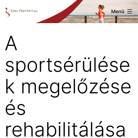
Ugrás
Menü
a
tartalomhoz
Saniprevent
A
sportsérülése
k megelőzése
és
rehabilitálása