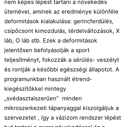
nem képes lépést tartani a növekedés
ütemével, aminek az eredménye különféle
deformitások kialakulása: gerincferdülés,
csípőcsont kimozdulás, térdelváltozások, X
láb, O láb stb. Ezek a deformitások
jelentősen befolyásolják a sport
teljesítményt, fokozzák a sérülés- veszélyt
és rontják a későbbi egészségi állapotot. A
programunkban használt étrend-
kiegészítőkkel mintegy
„svédasztalszerűen” minden
mikroszerkezeti tápanyaggal kiszolgáljuk a
szervezetet , így a vázizom rendszer lépést