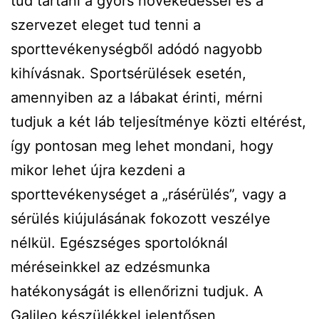
tud tartani a gyors növekedéssel és a
szervezet eleget tud tenni a
sporttevékenységből adódó nagyobb
kihívásnak. Sportsérülések esetén,
amennyiben az a lábakat érinti, mérni
tudjuk a két láb teljesítménye közti eltérést,
így pontosan meg lehet mondani, hogy
mikor lehet újra kezdeni a
sporttevékenységet a „rásérülés”, vagy a
sérülés kiújulásának fokozott veszélye
nélkül. Egészséges sportolóknál
méréseinkkel az edzésmunka
hatékonyságát is ellenőrizni tudjuk. A
Galileo készülékkel jelentősen