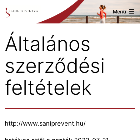
Ugrás
Menü
a
tartalomhoz
Saniprevent
Általános
szerződési
feltételek
http://www.saniprevent.hu/