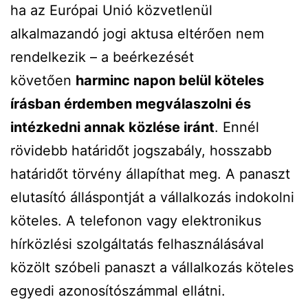
ha az Európai Unió közvetlenül
alkalmazandó jogi aktusa eltérően nem
rendelkezik – a beérkezését
követően
harminc napon belül köteles
írásban érdemben megválaszolni és
intézkedni annak közlése iránt
. Ennél
rövidebb határidőt jogszabály, hosszabb
határidőt törvény állapíthat meg. A panaszt
elutasító álláspontját a vállalkozás indokolni
köteles. A telefonon vagy elektronikus
hírközlési szolgáltatás felhasználásával
közölt szóbeli panaszt a vállalkozás köteles
egyedi azonosítószámmal ellátni.