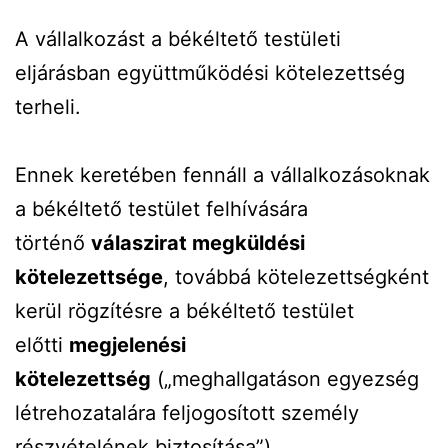
A vállalkozást a békéltető testületi
eljárásban együttműködési kötelezettség
terheli.
Ennek keretében fennáll a vállalkozásoknak
a békéltető testület felhívására
történő
válaszirat megküldési
kötelezettsége
, továbbá kötelezettségként
kerül rögzítésre a békéltető testület
előtti
megjelenési
kötelezettség
(„meghallgatáson egyezség
létrehozatalára feljogosított személy
részvételének biztosítása”).