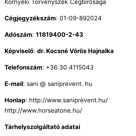
Környéki Törvényszék Cégbírósága
Cégjegyzékszám
: 01-09-892024
Adószám
:
11819400-2-43
Képviselő
:
dr. Kocsné Vörös Hajnalka
Telefonszám
: +36 30 4115043
E-mail
: sani @ saniprevent. hu
Honlap
: http://www.saniprevent.hu/
http://www.horseatone.hu/
Tárhelyszolgáltató adatai